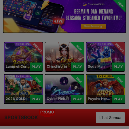
NEW
PROMO
PROMO
NEW
Lamp of Cornucopia
Chinchirorin
Soda Man
PLAY
PLAY
PLAY
NEW
NEW
NEW
2026 GOLDEN GOAL RUSH
Cyber Pinball
Psycho Heroes
PLAY
PLAY
PLAY
PROMO
SPORTSBOOK
Lihat Semua