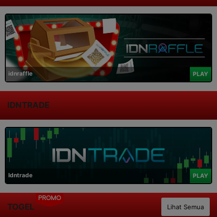
idnraffle
PLAY
IDNTRADE
Idntrade
PLAY
PROMO
TOGEL
Lihat Semua