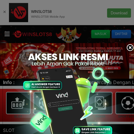
×
WINSLOTS8
Download
WINSLOTS8 Mobile App
MASUK
DAFTAR
ne Terbaik & Terpercaya Dengan Lisensi Terbaik Di Ind
Info :
SLOT
LIVE CASINO
E-LOTTERY
POKER
SPORTBO
SLOT