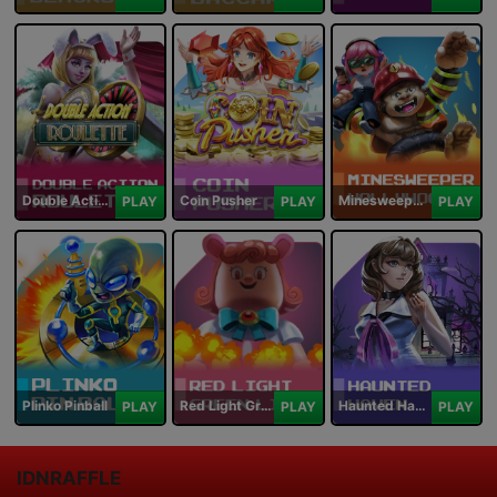
Double Action Roulette
Coin Pusher
Minesweeper Hollywood
PLAY
PLAY
PLAY
Plinko Pinball
Red Light Green Light
Haunted Haven
PLAY
PLAY
PLAY
IDNRAFFLE