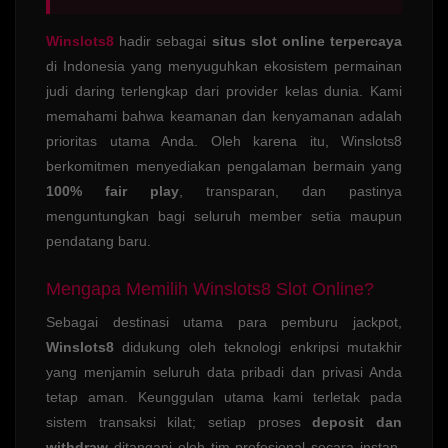
Winslots8
hadir sebagai
situs slot online terpercaya
di Indonesia yang menyuguhkan ekosistem permainan
judi daring terlengkap dari provider kelas dunia. Kami
memahami bahwa keamanan dan kenyamanan adalah
prioritas utama Anda. Oleh karena itu, Winslots8
berkomitmen menyediakan pengalaman bermain yang
100% fair play
, transparan, dan pastinya
menguntungkan bagi seluruh member setia maupun
pendatang baru.
Mengapa Memilih Winslots8 Slot Online?
Sebagai destinasi utama para pemburu jackpot,
Winslots8
didukung oleh teknologi enkripsi mutakhir
yang menjamin seluruh data pribadi dan privasi Anda
tetap aman. Keunggulan utama kami terletak pada
sistem transaksi kilat; setiap proses
deposit dan
withdraw
ditangani oleh tim profesional secara instan,