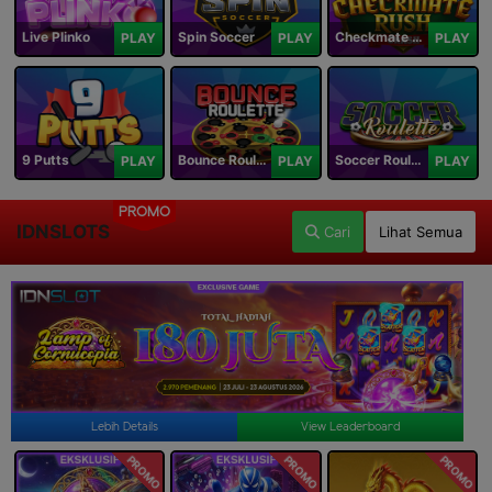
Live Plinko
Spin Soccer
Checkmate Rush
PLAY
PLAY
PLAY
9 Putts
Bounce Roulette
Soccer Roulette
PLAY
PLAY
PLAY
PROMO
IDNSLOTS
Cari
Lihat Semua
Lebih Details
View Leaderboard
PROMO
PROMO
PROMO