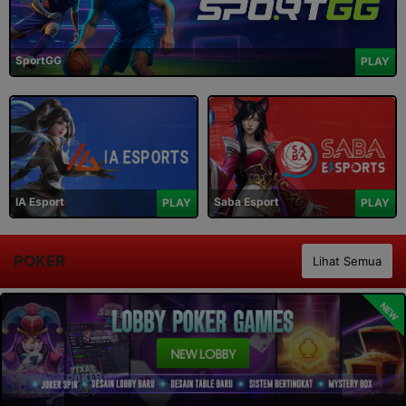
SportGG
PLAY
IA Esport
Saba Esport
PLAY
PLAY
POKER
Lihat Semua
NEW